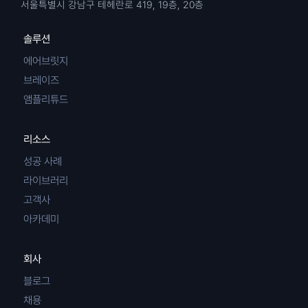
서울특별시 강남구 테헤란로 419, 19층, 20층
솔루션
에어브릿지
브레이즈
앰플리튜드
리소스
성공 사례
라이브러리
고객사
아카데미
회사
블로그
채용